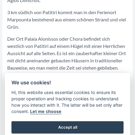
Agios Dimitrios.
3 km südlich von Patitiri kommt man in den Ferienort
Marpounta bestehend aus einem schönen Strand und viel
Grün.
Der Ort Palaia Alonissos oder Chora befindet sich
westlich von Patitiri auf einem Hügel mit einer Herrlichen
Aussicht auf alle Seiten. Es ist ein zauberhafter kleiner Ort
mit dicht aneinander gebauten Häusern in traditioneller
Bauweise, wo man meint die Zeit sei stehen geblieben.
Viele der Häuser sind heute renoviert. Sehenswert sind die
Überreste der venezianischen Befestigungen und die
We use cookies!
Kirchen des Heiligen Athanasios und des Heiligen Georg,
Hi, this website uses essential cookies to ensure its
sowie die Christuskirche. Im Norden befindet sich das
proper operation and tracking cookies to understand
Kloster Agii Anargzri. im Nordwesten liegen die Strände
how you interact with it. The latter will be set only after
Vrysitsa, Tsoukalia und Megali Ammos.
consent.
Let me choose
An der Gerakas genannten Stelle, am nördlichsten Punkt
Accept all
der Insel, ist ein Zentrum für den Schutz der